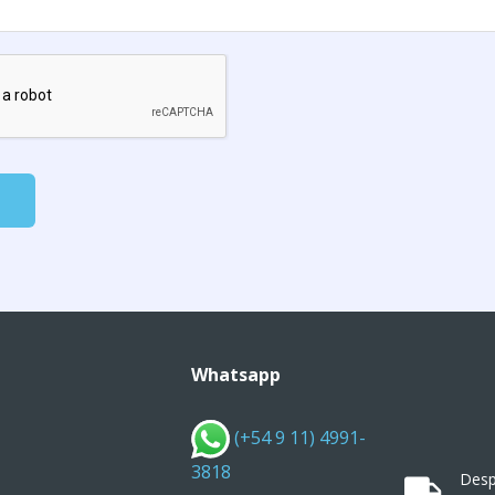
Whatsapp
(+54 9 11) 4991-
3818
Desp