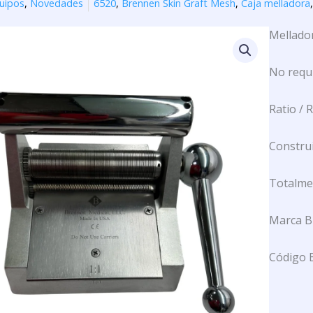
uipos
,
Novedades
6520
,
Brennen Skin Graft Mesh
,
Caja melladora
Mellador
No requi
Ratio / R
Construi
Totalmen
Marca B
Código 