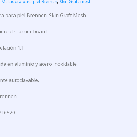
,
Melladora para piel Bremen
,
Skin Graft mesh
a para piel Brennen. Skin Graft Mesh.
ere de carrier board.
elación 1:1
da en aluminio y acero inoxidable.
te autoclavable.
rennen.
BF6520