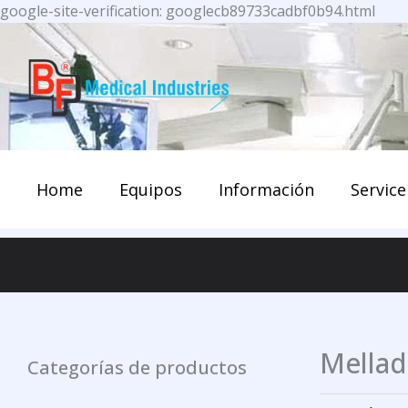
Ir
google-site-verification: googlecb89733cadbf0b94.html
al
cont
Home
Equipos
Información
Service
Mellad
Categorías de productos