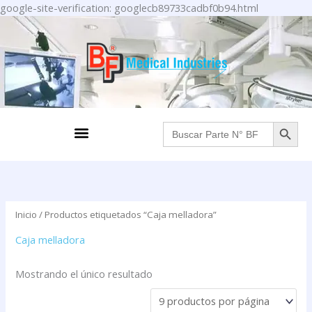
Ir
google-site-verification: googlecb89733cadbf0b94.html
al
contenido
BOTÓN DE BÚS
Menu
Buscar:
Inicio
/ Productos etiquetados “Caja melladora”
Caja melladora
Mostrando el único resultado