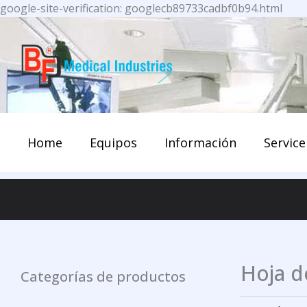
Ir
google-site-verification: googlecb89733cadbf0b94.html
al
cont
Home
Equipos
Información
Service
Hoja d
Categorías de productos