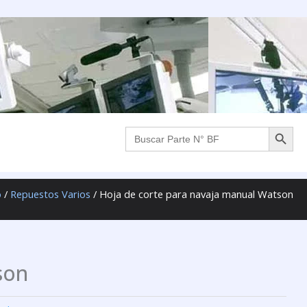
BOTÓN DE B
Buscar:
o
/
Repuestos Varios
/ Hoja de corte para navaja manual Watson
son