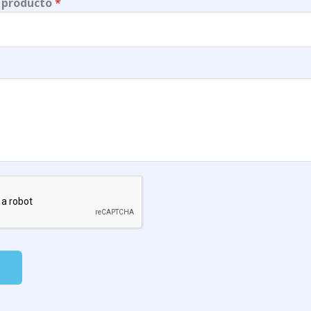
 producto
*