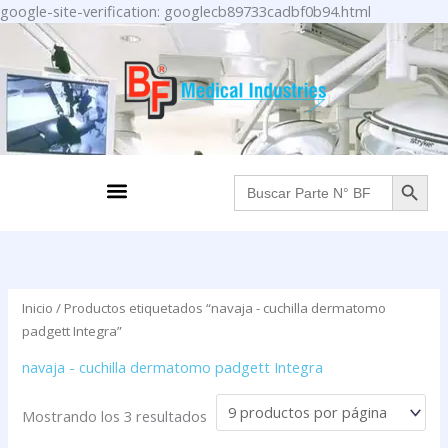
Ir
google-site-verification: googlecb89733cadbf0b94.html
al
contenido
BOTÓN DE BÚS
Menu
Buscar:
Inicio
/ Productos etiquetados “navaja - cuchilla dermatomo
padgett Integra”
navaja - cuchilla dermatomo padgett Integra
Mostrando los 3 resultados