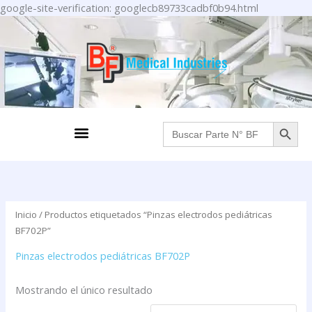
Ir
google-site-verification: googlecb89733cadbf0b94.html
al
contenido
BOTÓN DE BÚS
Menu
Buscar:
Inicio
/ Productos etiquetados “Pinzas electrodos pediátricas
BF702P”
Pinzas electrodos pediátricas BF702P
Mostrando el único resultado