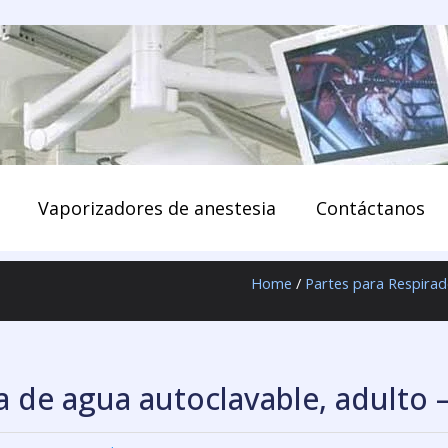
enido
Vaporizadores de anestesia
Contáctanos
Home
/
Partes para Respira
 de agua autoclavable, adulto –