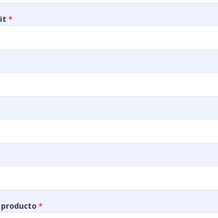
it
*
 producto
*