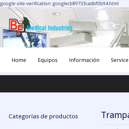
Ir
google-site-verification: googlecb89733cadbf0b94.html
al
cont
Home
Equipos
Información
Service
Trampa
Categorías de productos