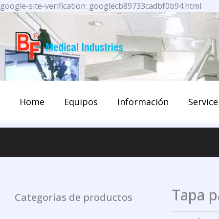
Ir
google-site-verification: googlecb89733cadbf0b94.html
al
cont
Home
Equipos
Información
Service
Tapa p
Categorías de productos