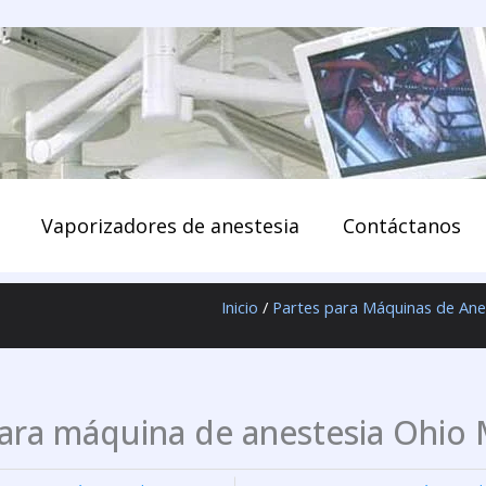
enido
Vaporizadores de anestesia
Contáctanos
Inicio
/
Partes para Máquinas de Ane
ara máquina de anestesia Ohio 