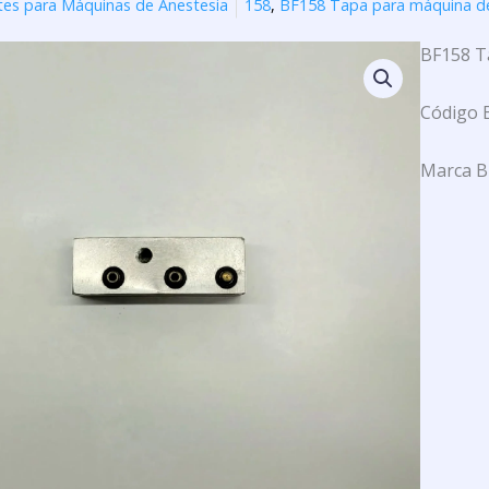
tes para Máquinas de Anestesia
158
,
BF158 Tapa para máquina de
BF158 T
Código 
Marca B