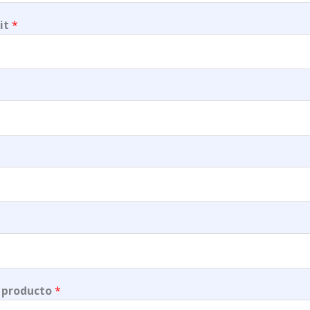
it
*
 producto
*