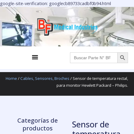
Ir
google-site-verification: googlecb89733cadbf0b94.html
al
contenido
BOTÓN DE BÚS
Menu
Buscar:
Home
/
Cables, Sensores, Broches
/ Sensor de temperatura rectal,
para monitor Hewlett Packard – Philips.
Categorías de
Sensor de
productos
temperatura