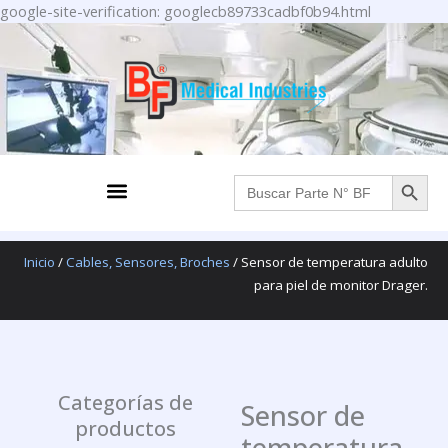
Ir
google-site-verification: googlecb89733cadbf0b94.html
al
contenido
BOTÓN DE BÚS
Menu
Buscar:
Inicio
/
Cables, Sensores, Broches
/ Sensor de temperatura adulto
para piel de monitor Drager.
Categorías de
Sensor de
productos
temperatura