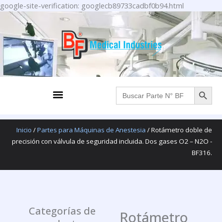
Ir
google-site-verification: googlecb89733cadbf0b94.html
al
contenido
BOTÓN DE BÚS
Menu
Buscar:
Inicio
/
Partes para Máquinas de Anestesia
/ Rotámetro doble de
precisión con válvula de seguridad incluida. Dos gases O2 – N2O -
BF316.
Categorías de
Rotámetro