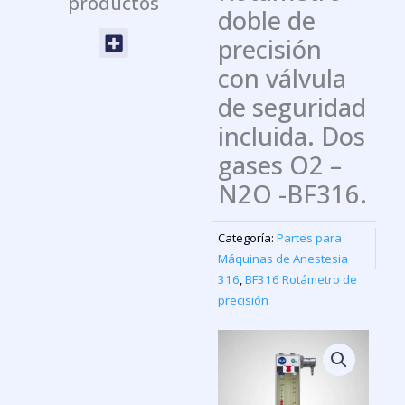
productos
doble de
Menu
precisión
con válvula
de seguridad
incluida. Dos
gases O2 –
N2O -BF316.
Categoría:
Partes para
Máquinas de Anestesia
316
,
BF316 Rotámetro de
precisión