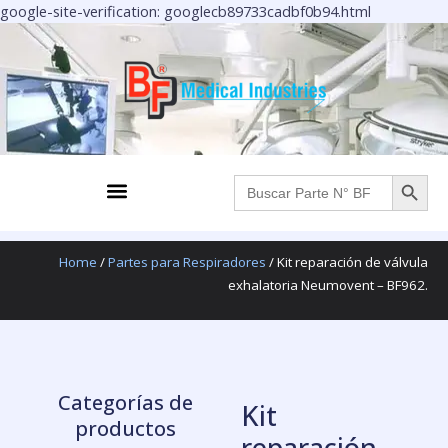
Ir
google-site-verification: googlecb89733cadbf0b94.html
al
contenido
BOTÓN DE BÚS
Menu
Buscar:
Home
/
Partes para Respiradores
/ Kit reparación de válvula
exhalatoria Neumovent – BF962.
Categorías de
Kit
productos
reparación