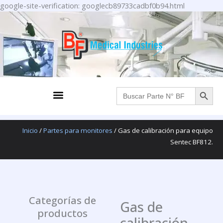
Ir
google-site-verification: googlecb89733cadbf0b94.html
al
contenido
BOTÓN DE BÚS
Menu
Buscar:
Inicio
/
Partes para monitores
/ Gas de calibración para equipo
Sentec BF812.
Categorías de
Gas de
productos
calibración