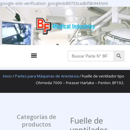
Ir
google-site-verification: googlecb89733cadbf0b94.html
al
contenido
BOTÓN DE BÚS
Menu
Buscar:
Inicio
/
Partes para Máquinas de Anestesia
/ Fuelle de ventilador tipo
Ohmeda 7000 – Freaser Harlake – Penlon. BF192.
Categorías de
Fuelle de
productos
ventilador