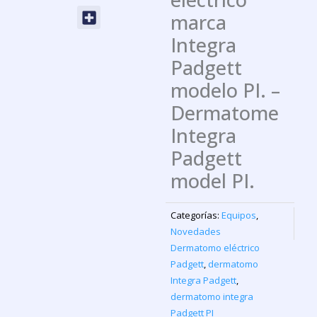
Menu
marca
Integra
Padgett
modelo PI. –
Dermatome
Integra
Padgett
model PI.
Categorías:
Equipos
,
Novedades
Dermatomo eléctrico
Padgett
,
dermatomo
Integra Padgett
,
dermatomo integra
Padgett PI