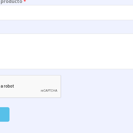
 producto
*