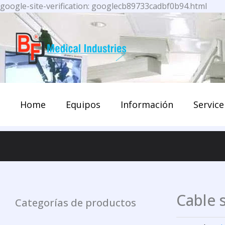
Ir
google-site-verification: googlecb89733cadbf0b94.html
al
cont
Home
Equipos
Información
Service
Cable 
Categorías de productos