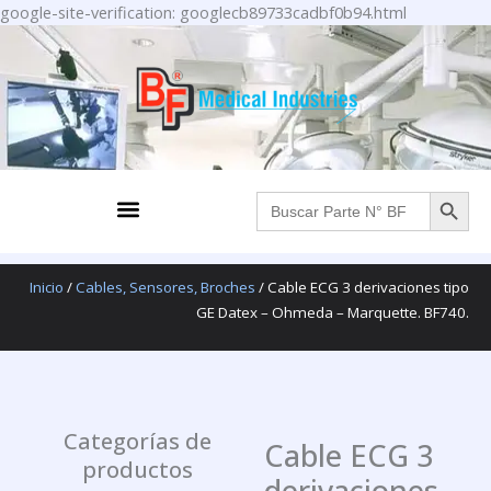
Ir
google-site-verification: googlecb89733cadbf0b94.html
al
contenido
BOTÓN DE BÚS
Menu
Buscar:
Inicio
/
Cables, Sensores, Broches
/ Cable ECG 3 derivaciones tipo
GE Datex – Ohmeda – Marquette. BF740.
Categorías de
Cable ECG 3
productos
derivaciones