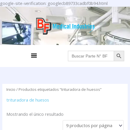
Ir
google-site-verification: googlecb89733cadbf0b94.html
al
contenido
BOTÓN DE BÚS
Menu
Buscar:
Inicio
/ Productos etiquetados “trituradora de huesos”
trituradora de huesos
Mostrando el único resultado