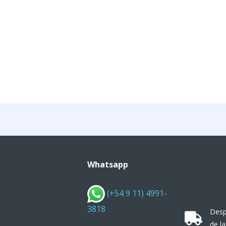
Whatsapp
(+54 9 11) 4991-
3818
Desp
de la