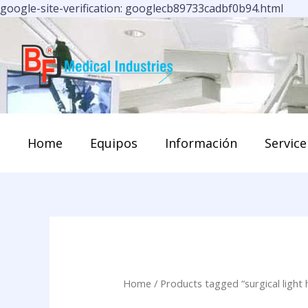
Ir
google-site-verification: googlecb89733cadbf0b94.html
al
cont
Home
Equipos
Información
Service
Home
/ Products tagged “surgical light 