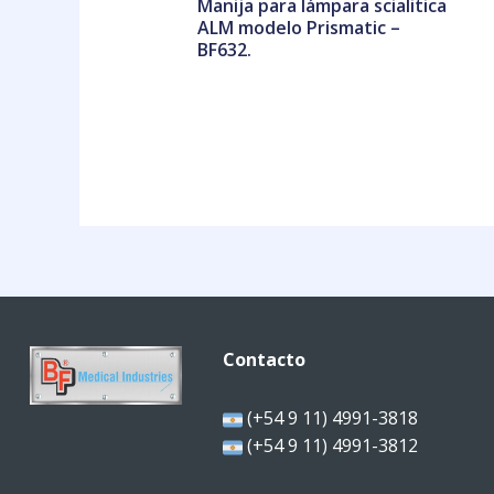
Manija para lámpara scialitica
ALM modelo Prismatic –
BF632.
Contacto
(+54 9 11) 4991-3818
(+54 9 11) 4991-3812