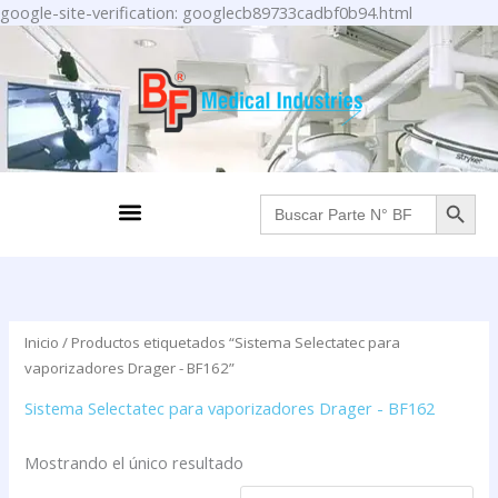
Ir
google-site-verification: googlecb89733cadbf0b94.html
al
contenido
BOTÓN DE BÚS
Menu
Buscar:
Inicio
/ Productos etiquetados “Sistema Selectatec para
vaporizadores Drager - BF162”
Sistema Selectatec para vaporizadores Drager - BF162
Mostrando el único resultado