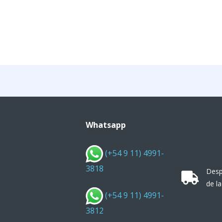
Whatsapp
(+54 9 11) 4991-
3818
Desp
de la
(+54 9 11) 4991-
3812