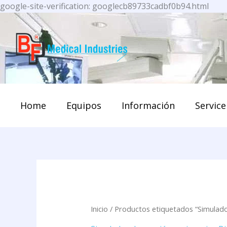
Ir
google-site-verification: googlecb89733cadbf0b94.html
al
cont
Home
Equipos
Información
Service
Inicio
/ Productos etiquetados “Simulado