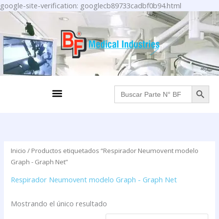
Ir
google-site-verification: googlecb89733cadbf0b94.html
al
contenido
BOTÓN DE BÚS
Menu
Buscar:
Inicio
/ Productos etiquetados “Respirador Neumovent modelo
Graph - Graph Net”
Respirador Neumovent modelo Graph - Graph Net
Mostrando el único resultado