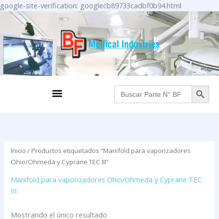
Ir
google-site-verification: googlecb89733cadbf0b94.html
al
contenido
BOTÓN DE BÚS
Menu
Buscar:
Inicio
/ Productos etiquetados “Manifold para vaporizadores
Ohio/Ohmeda y Cyprane TEC III”
Manifold para vaporizadores Ohio/Ohmeda y Cyprane TEC
III
Mostrando el único resultado