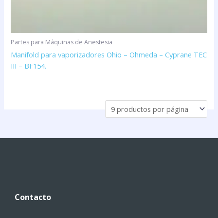
Partes para Máquinas de Anestesia
Manifold para vaporizadores Ohio – Ohmeda – Cyprane TEC
III – BF154.
Contacto