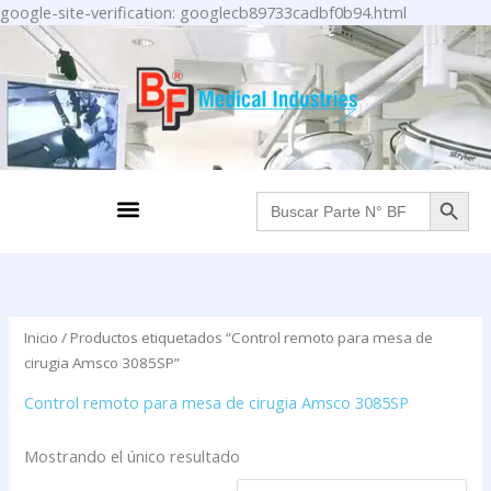
Ir
google-site-verification: googlecb89733cadbf0b94.html
al
contenido
BOTÓN DE BÚS
Menu
Buscar:
Inicio
/ Productos etiquetados “Control remoto para mesa de
cirugia Amsco 3085SP”
Control remoto para mesa de cirugia Amsco 3085SP
Mostrando el único resultado