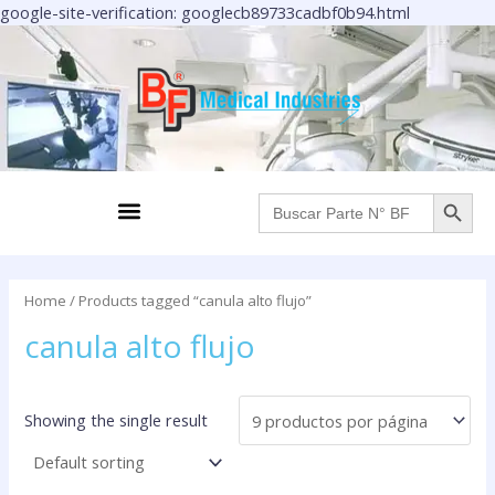
Ir
google-site-verification: googlecb89733cadbf0b94.html
al
contenido
BOTÓN DE BÚS
Menu
Buscar:
Home
/ Products tagged “canula alto flujo”
canula alto flujo
Showing the single result