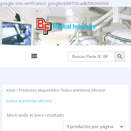
Ir
google-site-verification: googlecb89733cadbf0b94.html
al
contenido
BOTÓN DE BÚS
Menu
Buscar:
Inicio
/ Productos etiquetados “bolsa anestesia silicona”
bolsa anestesia silicona
Mostrando el único resultado