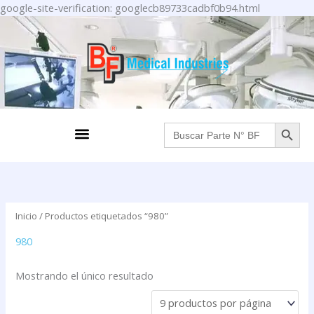
Ir
google-site-verification: googlecb89733cadbf0b94.html
al
contenido
BOTÓN DE BÚS
Menu
Buscar:
Inicio
/ Productos etiquetados “980”
980
Mostrando el único resultado