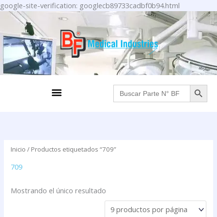
Ir
google-site-verification: googlecb89733cadbf0b94.html
al
contenido
BOTÓN DE BÚS
Menu
Buscar:
Inicio
/ Productos etiquetados “709”
709
Mostrando el único resultado