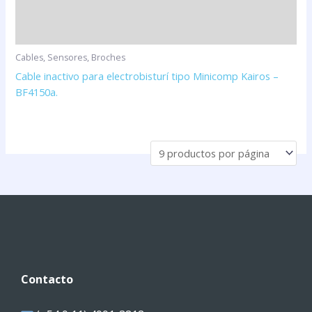
Cables, Sensores, Broches
Cable inactivo para electrobisturí tipo Minicomp Kairos –
BF4150a.
Contacto