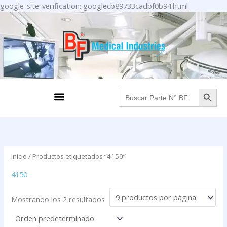
Ir
google-site-verification: googlecb89733cadbf0b94.html
al
contenido
BOTÓN DE BÚS
Menu
Buscar:
Inicio
/ Productos etiquetados “4150”
4150
Mostrando los 2 resultados