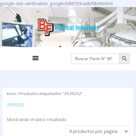
Ir
google-site-verification: googlecb89733cadbf0b94.html
al
contenido
BOTÓN DE BÚS
Menu
Buscar:
Inicio
/ Productos etiquetados “3539252”
3539252
Mostrando el único resultado