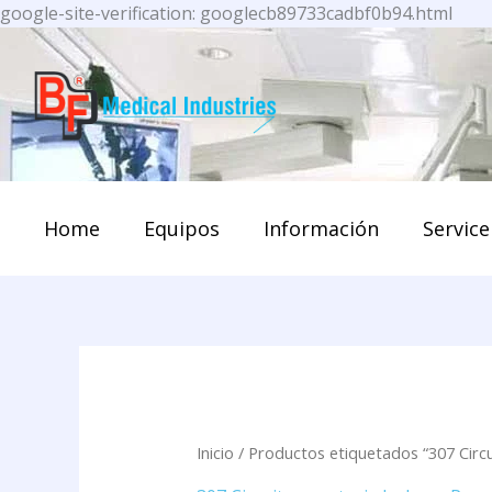
Ir
google-site-verification: googlecb89733cadbf0b94.html
al
cont
Home
Equipos
Información
Service
Inicio
/ Productos etiquetados “307 Circu