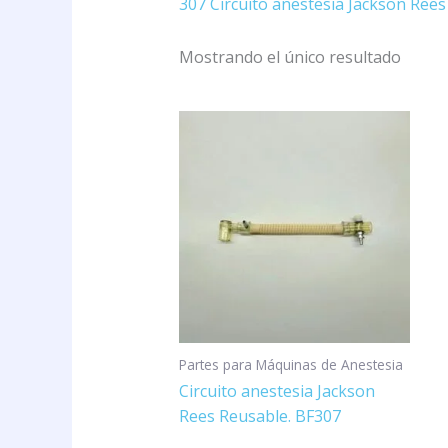
307 Circuito anestesia Jackson Rees
Mostrando el único resultado
Partes para Máquinas de Anestesia
Circuito anestesia Jackson
Rees Reusable. BF307