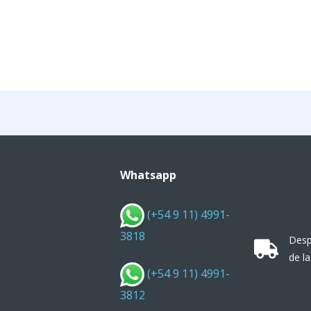
Whatsapp
(+54 9 11) 4991-
3818
Desp
de la
(+54 9 11) 4991-
3812