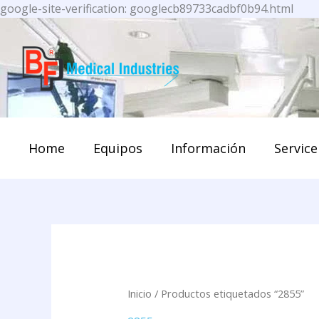
Ir
google-site-verification: googlecb89733cadbf0b94.html
al
cont
Home
Equipos
Información
Service
Inicio
/ Productos etiquetados “2855”