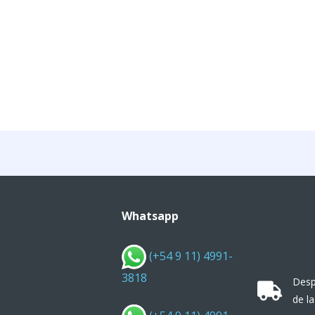
Whatsapp
(+54 9 11) 4991-
3818
Desp
de la