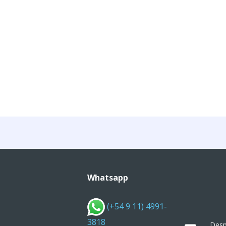
Whatsapp
(+54 9 11) 4991-
3818
Desp