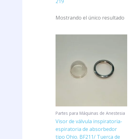
219
Mostrando el único resultado
Partes para Máquinas de Anestesia
Visor de válvula inspiratoria-
espiratoria de absorbedor
tipo Ohio. BF211/ Tuerca de