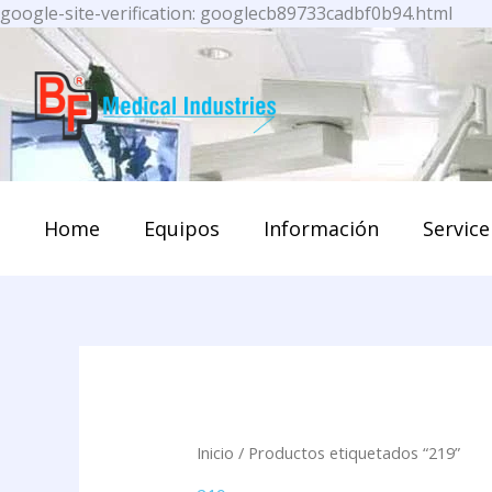
Ir
google-site-verification: googlecb89733cadbf0b94.html
al
cont
Home
Equipos
Información
Service
Inicio
/ Productos etiquetados “219”