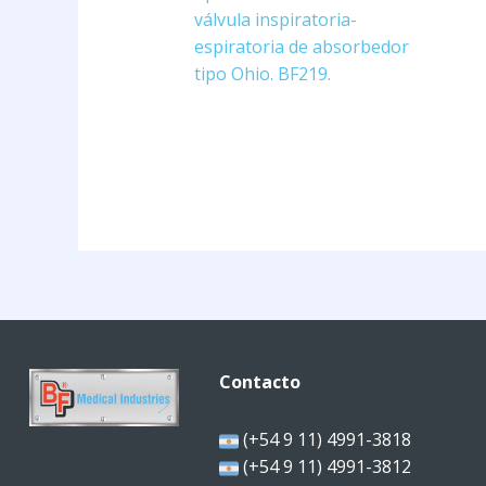
válvula inspiratoria-
espiratoria de absorbedor
tipo Ohio. BF219.
Contacto
(+54 9 11) 4991-3818
(+54 9 11) 4991-3812