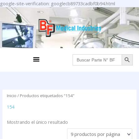
Ir
google-site-verification: googlecb89733cadbf0b94.html
al
contenido
BOTÓN DE BÚS
Menu
Buscar:
Inicio
/ Productos etiquetados “154”
154
Mostrando el único resultado