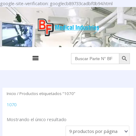
Ir
google-site-verification: googlecb89733cadbf0b94.html
al
contenido
BOTÓN DE BÚS
Menu
Buscar:
Inicio
/ Productos etiquetados “1070”
1070
Mostrando el único resultado